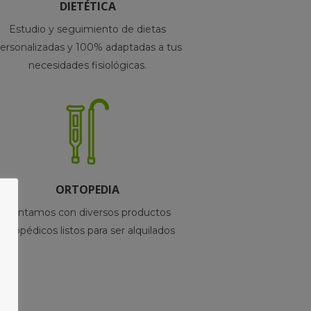
DIETÉTICA
Estudio y seguimiento de dietas
ersonalizadas y 100% adaptadas a tus
necesidades fisiológicas.
ORTOPEDIA
Contamos con diversos productos
ortopédicos listos para ser alquilados