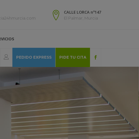
CALLE LORCA nº147
cia24hmurcia.com
El Palmar, Murcia
RVICIOS
PEDIDO EXPRESS
PIDE TU CITA