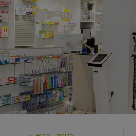
S
IZADAS
imenticias diferentes,
d, como de sus hábitos.
rsonalizada, que además de
star más saludable.
24 Horas Contigo