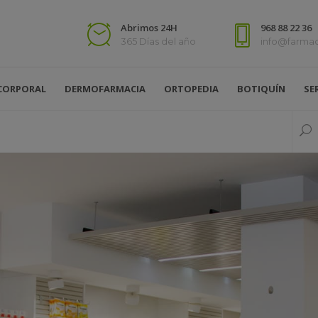
Abrimos 24H
968 88 22 36
365 Días del año
info@farma
CORPORAL
DERMOFARMACIA
ORTOPEDIA
BOTIQUÍN
SE