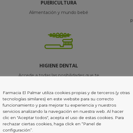
PUERICULTURA
Alimentación y mundo bebé
p
HIGIENE DENTAL
Accede a todas las posibilidades que te
podemos ofrecer en cuanto a salud e
higiene dental.
Farmacia El Palmar utiliza cookies propias y de terceros (y otras
tecnologías similares) en este website para su correcto
funcionamiento y para mejorar tu experiencia y nuestros
servicios analizando la navegación en nuestra web. Al hacer
clic en "Aceptar todos", acepta el uso de estas cookies. Para
rechazar ciertas cookies, haga click en “Panel de
configuración”.