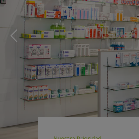
DIETA
PERSONAL
Cada persona tiene unas necesidades al
dependiendo tanto de sus estado de salu
Conscientes de ello, creamos una dieta pe
ayudarte a perder peso, te ayude a e
LEER MÁS
Nuestra Prioridad