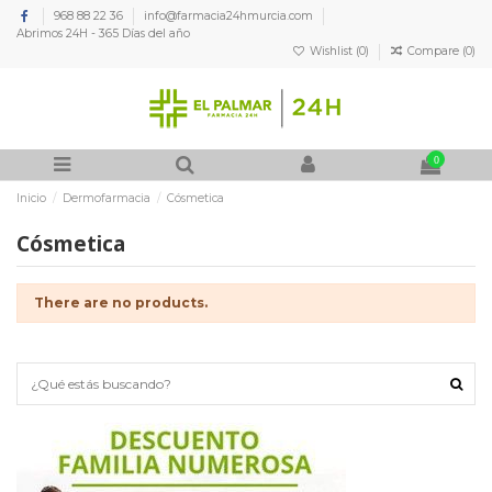
968 88 22 36
info@farmacia24hmurcia.com
Abrimos 24H - 365 Días del año
Wishlist (
0
)
Compare (
0
)
0
Inicio
Dermofarmacia
Cósmetica
Cósmetica
There are no products.