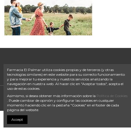
FOOTER IZQ
FOOTER CONTACTO
FOOTER DIRECCIÓN
Farmacia El Palmar utiliza cookies propias y de terceros (y otras
FOOTER EMAIL
tecnologías similares) en este website para su correcto funcionamiento
IQITLINKSMANAGER MODULE
y para mejorar tu experiencia y nuestros servicios analizando la
navegación en nuestra web. Al hacer clic en "Aceptar todos", acepta el
uso de estas cookies.
Asimismo, si desea obtener más información sobre la
Política de Cookies
Política de Privacidad
|
Términos de uso
|
Política de Cookies
|
. Puede cambiar de opinión y configurar las cookies en cualquier
Términos de venta
momento haciendo clic en la pestaña "Cookies" en el footer de cada
página del website.
Accept