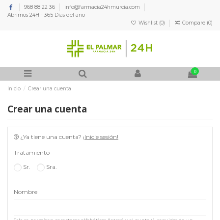
968 88 22 36
info@farmacia24hmurcia.com
Abrimos 24H - 365 Días del año
Wishlist (
0
)
Compare (
0
)
0
Inicio
Crear una cuenta
Crear una cuenta
¿Ya tiene una cuenta?
¡Inicie sesión!
Tratamiento
Sr.
Sra.
Nombre