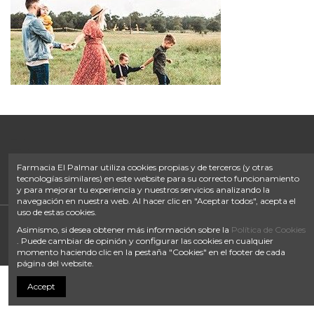
FOOTER IZQ
FOOTER CONTACTO
FOOTER DIRECCIÓN
Farmacia El Palmar utiliza cookies propias y de terceros (y otras
FOOTER EMAIL
tecnologías similares) en este website para su correcto funcionamiento
IQITLINKSMANAGER MODULE
y para mejorar tu experiencia y nuestros servicios analizando la
navegación en nuestra web. Al hacer clic en "Aceptar todos", acepta el
uso de estas cookies.
Asimismo, si desea obtener más información sobre la
Política de Cookies
Política de Privacidad
|
Términos de uso
|
Política de Cookies
|
. Puede cambiar de opinión y configurar las cookies en cualquier
Términos de venta
momento haciendo clic en la pestaña "Cookies" en el footer de cada
página del website.
Accept