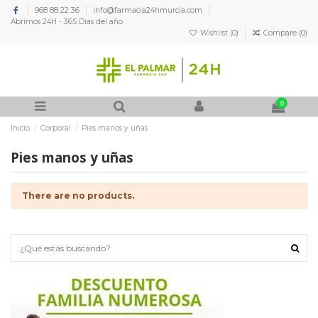
968 88 22 36
info@farmacia24hmurcia.com
Abrimos 24H - 365 Días del año
Wishlist (
0
)
Compare (
0
)
0
Inicio
Corporal
Pies manos y uñas
Pies manos y uñas
There are no products.